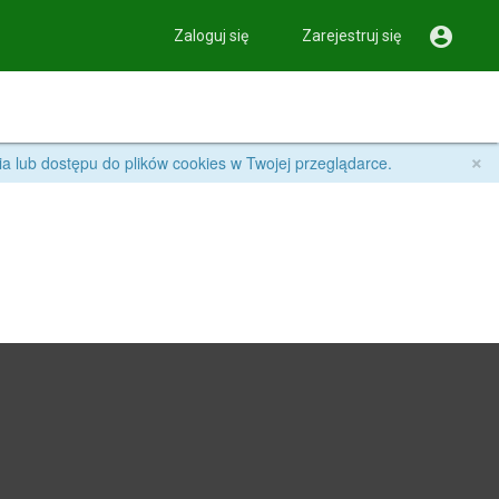

Zaloguj się
Zarejestruj się