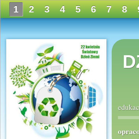
1
2
3
4
5
6
7
8
D
edukac
oprac