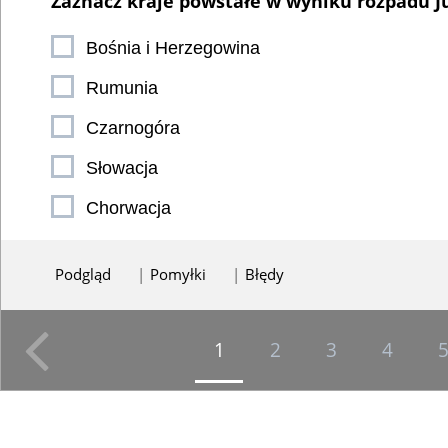
Zaznacz kraje powstałe w wyniku rozpadu J
Bośnia i Herzegowina
Rumunia
Czarnogóra
Słowacja
Chorwacja
Podgląd
Pomyłki
Błędy
1
2
3
4