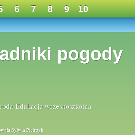
5
6
7
8
9
10
ładniki pogody
roda-Edukacja wczesnoszkolna
wała Sylwia Pietrzyk