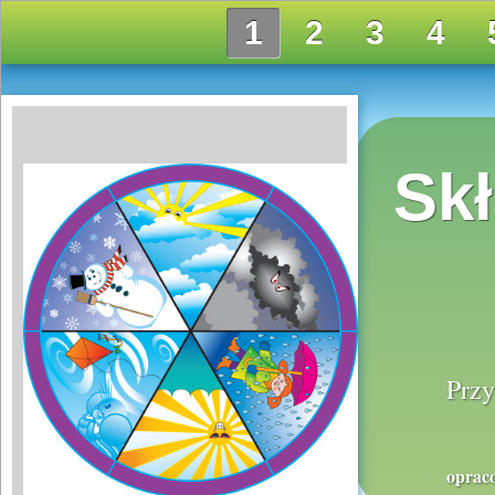
1
2
3
4
Sk
Przy
opraco