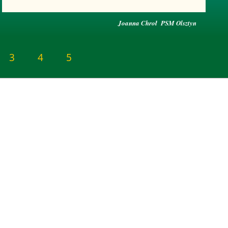
Joanna Chroł PSM Olsztyn
3
4
5