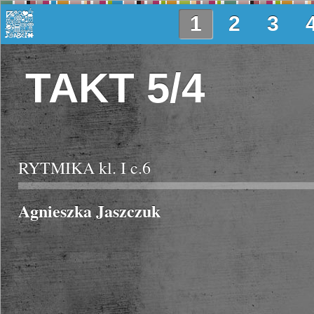
1
2
3
TAKT 5/4
RYTMIKA kl. I c.6
Agnieszka Jaszczuk