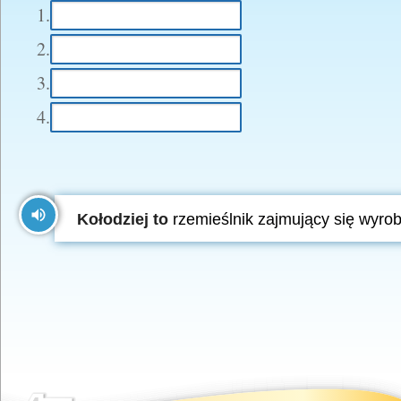
1.
2.
3.
4.
Kołodziej to
rzemieślnik
zajmujący się wyro