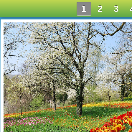
1
2
3