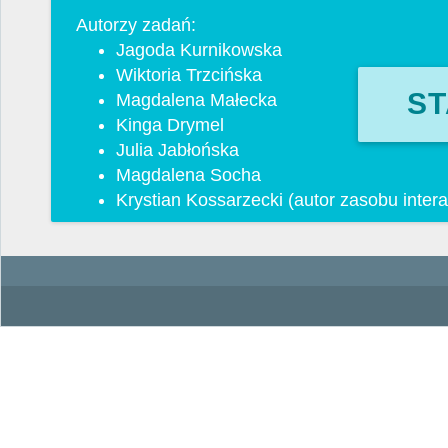
Autorzy zadań:
Jagoda Kurnikowska
Wiktoria Trzcińska
ST
Magdalena Małecka
Kinga Drymel
Julia Jabłońska
Magdalena Socha
Krystian Kossarzecki (autor zasobu inter