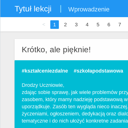
Tytuł lekcji
Wprowadzenie
<
1
2
3
4
5
6
7
Krótko, ale pięknie!
#kształceniezdalne #szkołapodstawowa
Drodzy Uczniowie,
zdając sobie sprawę, jak wiele problemów pr
zasobem, który mamy nadzieję podstawową wi
uporządkuje. Zasób ten wygląda nieco inacze
życzeniami, ogłoszeniem, dedykacją oraz dialo
tematyczne i do nich ułożyć konkretne zadania