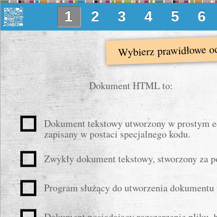
1
2
3
4
5
6
Wybierz prawidłowe o
Dokument HTML to:
Dokument tekstowy utworzony w prostym ed
zapisany w postaci specjalnego kodu.
Zwykły dokument tekstowy, stworzony za po
Program służący do utworzenia dokumentu 
Dokument posiadający rozszerzenie pliku .