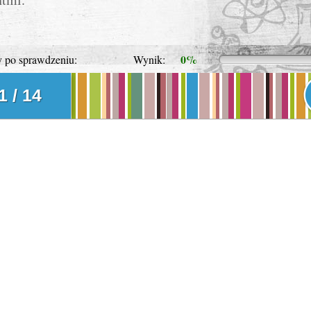
0%
 sprawdzeniu:
Wynik:
1 / 14