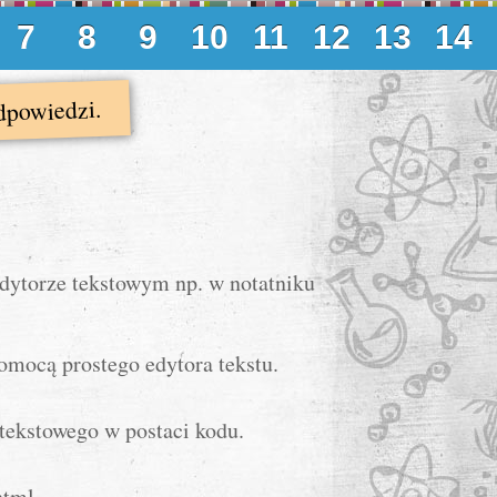
7
8
9
10
11
12
13
14
dpowiedzi.
ytorze tekstowym np. w notatniku
mocą prostego edytora tekstu.
tekstowego w postaci kodu.
html.