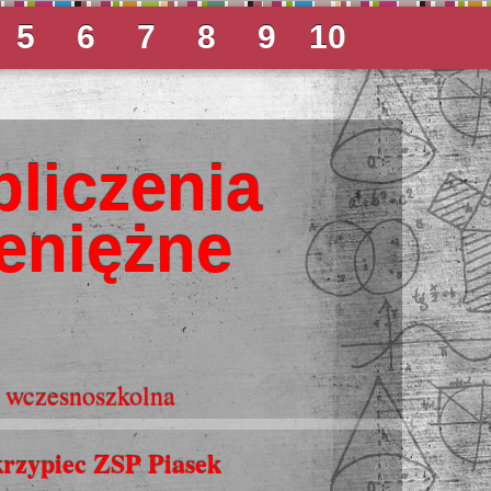
5
6
7
8
9
10
liczenia
eniężne
 wczesnoszkolna
krzypiec ZSP Piasek