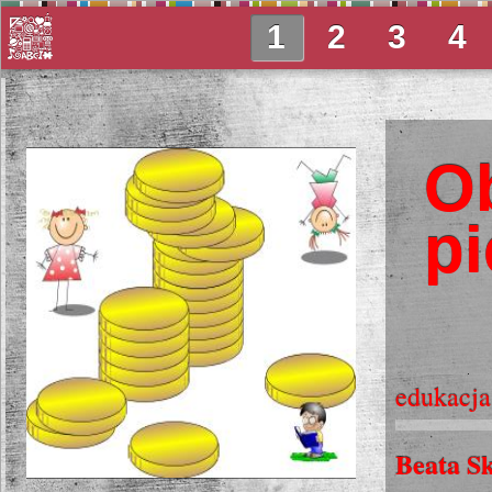
1
2
3
4
Ob
pi
edukacja
Beata S