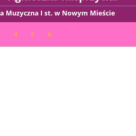
ła Muzyczna I st. w Nowym Mieście
wskim
3
4
5
6