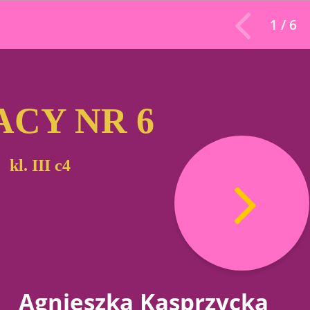
1 / 6
ACY NR 6
I c4
Agnieszka Kasprzycka