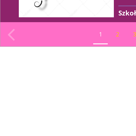
Szko
Luba
1
2