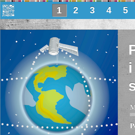
1
2
3
4
5
M
P