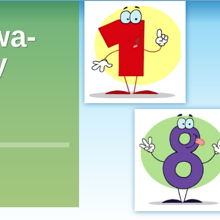
wa-
y