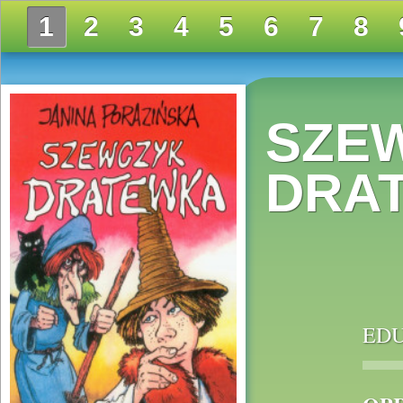
1
2
3
4
5
6
7
8
SZE
DRA
EDU