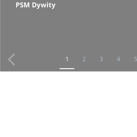
PSM Dywity
1
2
3
4