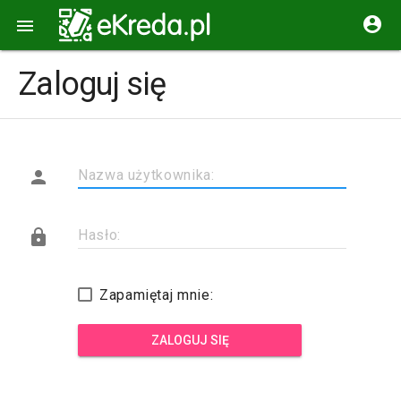


Zaloguj się

Nazwa użytkownika:

Hasło:
Zapamiętaj mnie:
ZALOGUJ SIĘ