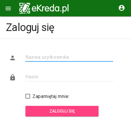


Zaloguj się

Nazwa użytkownika:

Hasło:
Zapamiętaj mnie:
ZALOGUJ SIĘ