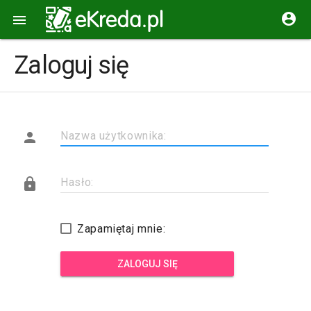


Zaloguj się

Nazwa użytkownika:

Hasło:
Zapamiętaj mnie:
ZALOGUJ SIĘ