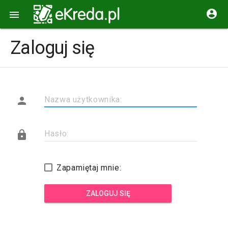


Zaloguj się

Nazwa użytkownika:

Hasło:
Zapamiętaj mnie:
ZALOGUJ SIĘ