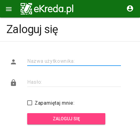


Zaloguj się

Nazwa użytkownika:

Hasło:
Zapamiętaj mnie:
ZALOGUJ SIĘ