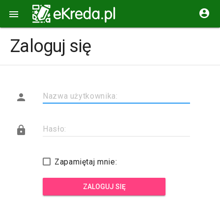


Zaloguj się

Nazwa użytkownika:

Hasło:
Zapamiętaj mnie:
ZALOGUJ SIĘ