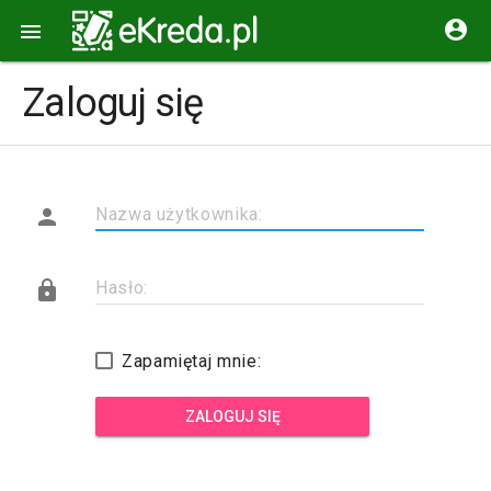


Zaloguj się

Nazwa użytkownika:

Hasło:
Zapamiętaj mnie:
ZALOGUJ SIĘ