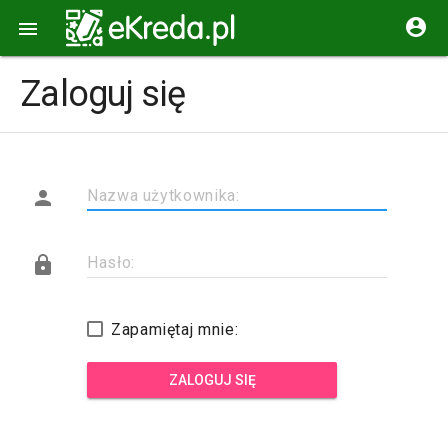


Zaloguj się

Nazwa użytkownika:

Hasło:
Zapamiętaj mnie:
ZALOGUJ SIĘ