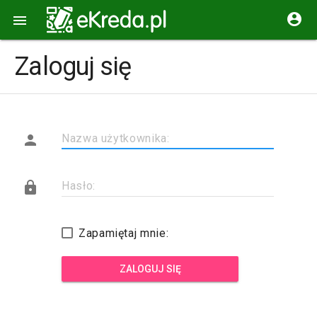


Zaloguj się

Nazwa użytkownika:

Hasło:
Zapamiętaj mnie:
ZALOGUJ SIĘ