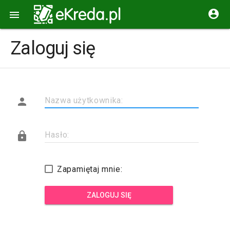


Zaloguj się

Nazwa użytkownika:

Hasło:
Zapamiętaj mnie:
ZALOGUJ SIĘ