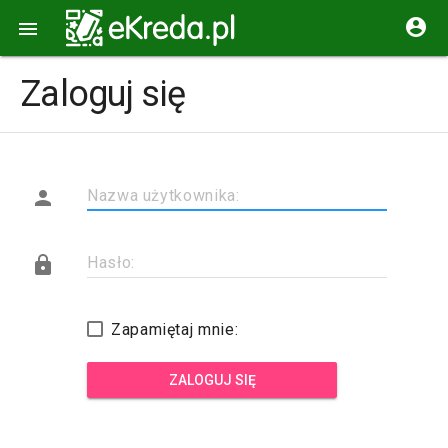


Zaloguj się

Nazwa użytkownika:

Hasło:
Zapamiętaj mnie:
ZALOGUJ SIĘ