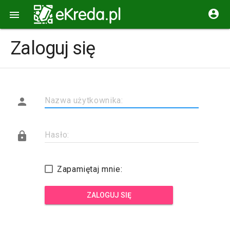


Zaloguj się

Nazwa użytkownika:

Hasło:
Zapamiętaj mnie:
ZALOGUJ SIĘ