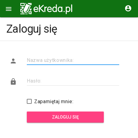


Zaloguj się

Nazwa użytkownika:

Hasło:
Zapamiętaj mnie:
ZALOGUJ SIĘ