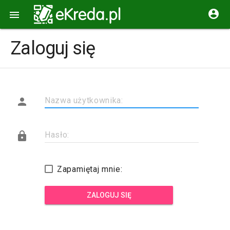


Zaloguj się

Nazwa użytkownika:

Hasło:
Zapamiętaj mnie:
ZALOGUJ SIĘ