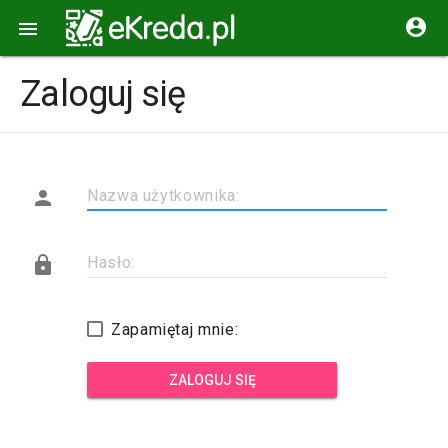


Zaloguj się

Nazwa użytkownika:

Hasło:
Zapamiętaj mnie:
ZALOGUJ SIĘ