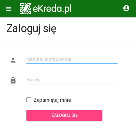


Zaloguj się

Nazwa użytkownika:

Hasło:
Zapamiętaj mnie:
ZALOGUJ SIĘ