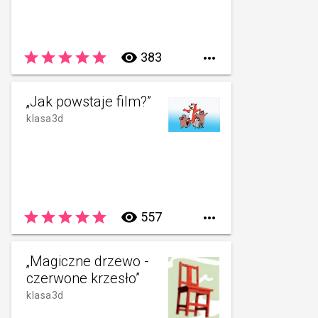
star
star
star
star
star
remove_red_eye
383

„Jak powstaje film?”
klasa3d
star
star
star
star
star
remove_red_eye
557

„Magiczne drzewo -
czerwone krzesło”
klasa3d