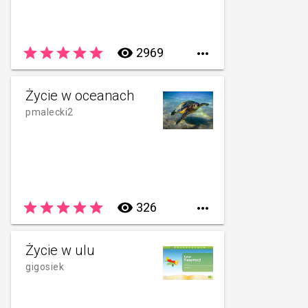
star
star
star
star
star
remove_red_eye
2969

Życie w oceanach
pmalecki2
star
star
star
star
star
remove_red_eye
326

Życie w ulu
gigosiek