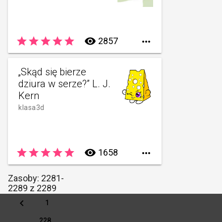
star
star
star
star
star
remove_red_eye
2857

„Skąd się bierze
dziura w serze?” L. J.
Kern
klasa3d
star
star
star
star
star
remove_red_eye
1658

Zasoby: 2281-
2289 z 2289
keyboard_arrow_left
1
...
228