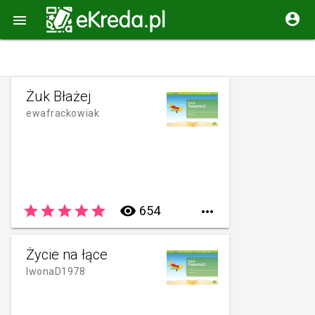


Żuk Błażej
ewafrackowiak
star
star
star
star
star
remove_red_eye
654

Życie na łące
IwonaD1978