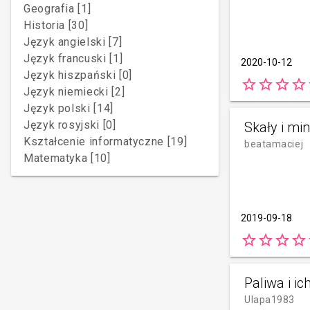
Geografia [1]
Historia [30]
Język angielski [7]
Język francuski [1]
2020-10-12
Język hiszpański [0]
star_border
star_border
star_border
star_border
s
Język niemiecki [2]
Język polski [14]
Język rosyjski [0]
Skały i mi
Kształcenie informatyczne [19]
beatamaciej
Matematyka [10]
2019-09-18
star_border
star_border
star_border
star_border
s
Paliwa i ic
Ulapa1983