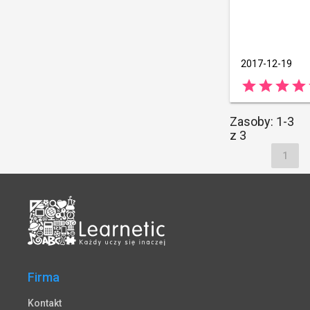
2017-12-19
star
star
star
star
Zasoby: 1-3
z 3
1
Firma
Kontakt