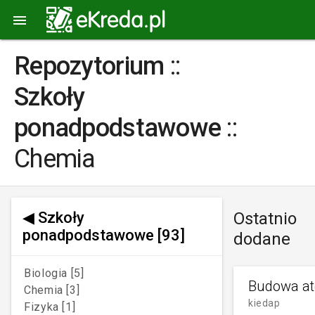

Repozytorium
::
Szkoły
ponadpodstawowe
::
Chemia
◀
Szkoły
Ostatnio
ponadpodstawowe
[93]
dodane
Biologia [5]
Budowa a
Chemia [3]
kiedap
Fizyka [1]