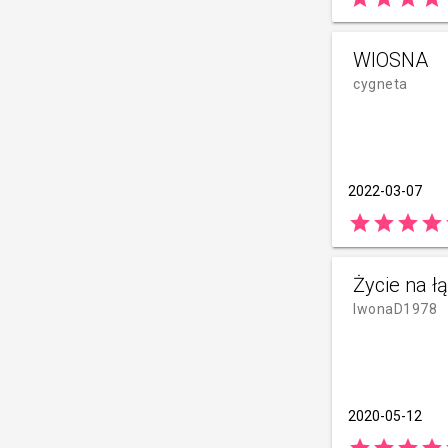
WIOSNA
cygneta
2022-03-07
star
star
star
star
Życie na ł
IwonaD1978
2020-05-12