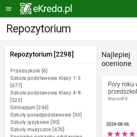

Repozytorium
Repozytorium
[2298]
Najlepiej
ocenione
Przedszkole [6]
Szkoła podstawowa Klasy 1-3
Pory roku
[677]
przedszko
Szkoła podstawowa Klasy 4-8
MarcinPX
[525]
Gimnazjum [244]
Szkoły ponadpodstawowe [93]
Szkoły językowe [90]
2024-08-06
Szkoły muzyczne [470]
star
star
star
star
Specjalne potrzeby edukacyjne