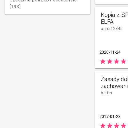
[193]
Kopia z: 
ELFA
anna12345
2020-11-24
star
star
star
star
Zasady do
zachowani
belfer
2017-01-23
star
star
star
star