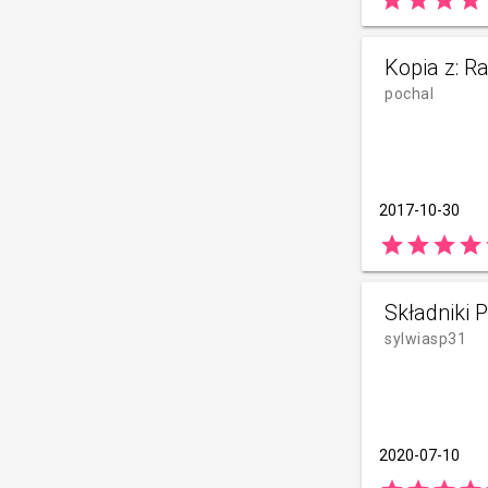
star
star
star
star
Kopia z: R
pochal
2017-10-30
star
star
star
star
Składniki 
sylwiasp31
2020-07-10