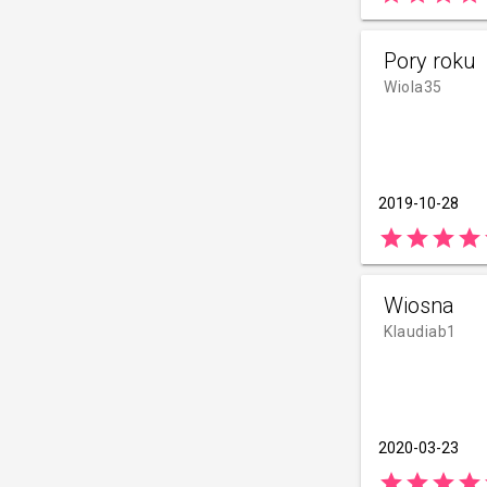
Pory roku
Wiola35
2019-10-28
star
star
star
star
Wiosna
Klaudiab1
2020-03-23
star
star
star
star