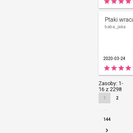
star
star
star
star
Ptaki wraca
baba_jaka
2020-03-24
star
star
star
star
Zasoby: 1-
16 z 2298
1
2
...
144
keyboard_arrow_right