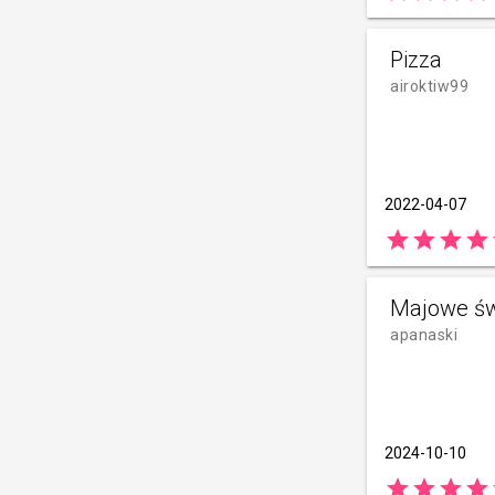
Pizza
airoktiw99
2022-04-07
star
star
star
star
Majowe św
apanaski
2024-10-10
star
star
star
star