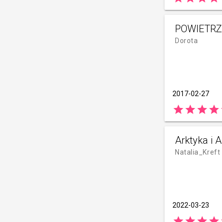
POWIETRZ
Dorota
2017-02-27
star
star
star
star
Arktyka i 
Natalia_Kreft
2022-03-23
star
star
star
star