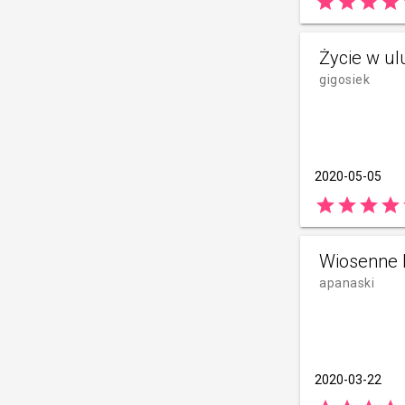
star
star
star
star
Życie w ul
gigosiek
2020-05-05
star
star
star
star
Wiosenne 
apanaski
2020-03-22