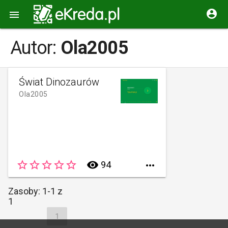


Autor:
Ola2005
Świat Dinozaurów
Ola2005
star_border
star_border
star_border
star_border
star_border
remove_red_eye
94

Zasoby: 1-1 z
1
1