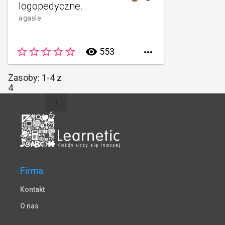
logopedyczne.
agasle
star_border
star_border
star_border
star_border
star_border
remove_red_eye
553

Zasoby: 1-4 z
4
1
Firma
Kontakt
O nas