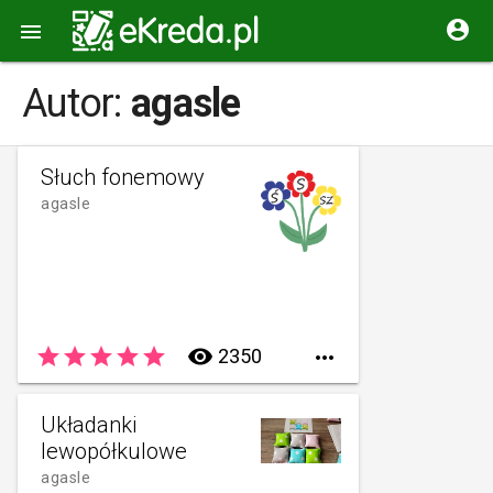


Autor:
agasle
Słuch fonemowy
agasle
star
star
star
star
star
remove_red_eye
2350

Układanki
lewopółkulowe
agasle