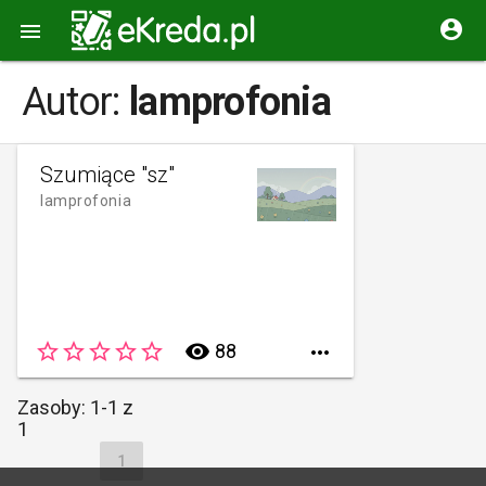


Autor:
lamprofonia
Szumiące "sz"
lamprofonia
star_border
star_border
star_border
star_border
star_border
remove_red_eye
88

Zasoby: 1-1 z
1
1