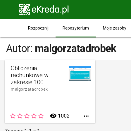

Repozytorium
Rozpocznij
Moje zasoby
Autor:
malgorzatadrobek
Obliczenia
rachunkowe w
zakresie 100
malgorzatadrobek
star_border
star_border
star_border
star_border
star_border
remove_red_eye
1002

Zasoby: 1-1 z 1