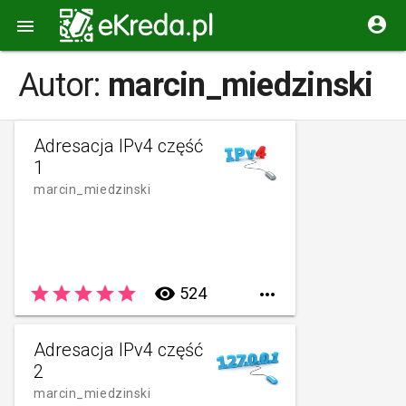


Autor:
marcin_miedzinski
Adresacja IPv4 część
1
marcin_miedzinski
star
star
star
star
star
remove_red_eye
524

Adresacja IPv4 część
2
marcin_miedzinski