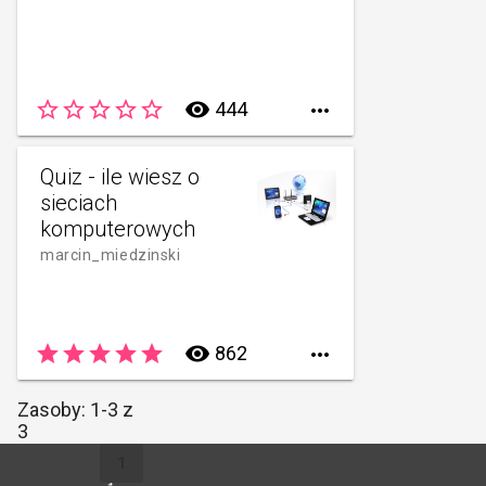
star_border
star_border
star_border
star_border
star_border
remove_red_eye
444

Quiz - ile wiesz o
sieciach
komputerowych
marcin_miedzinski
star
star
star
star
star
remove_red_eye
862

Zasoby: 1-3 z
3
1