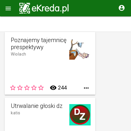


Poznajemy tajemnicę
prespektywy
Wiolach
star_border
star_border
star_border
star_border
star_border
remove_red_eye
244

Utrwalanie głoski dz
katis