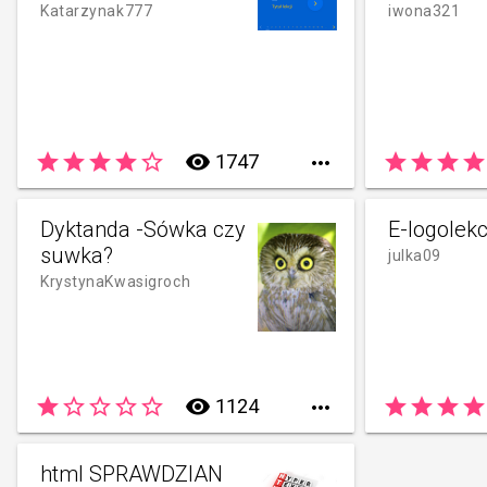
Katarzynak777
iwona321
star
star
star
star
star_border
remove_red_eye
star
star
star
star
1747

Dyktanda -Sówka czy
E-logolekc
suwka?
julka09
KrystynaKwasigroch
star
star_border
star_border
star_border
star_border
remove_red_eye
star
star
star
star
1124

html SPRAWDZIAN