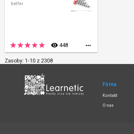
belfer
star
star
star
star
star
remove_red_eye
448

Zasoby: 1-10 z 2308
Firma
Kontakt
O nas