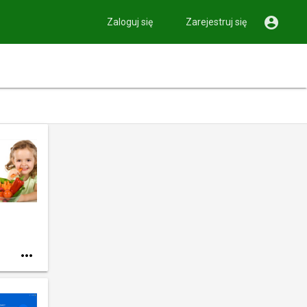

Zaloguj się
Zarejestruj się
