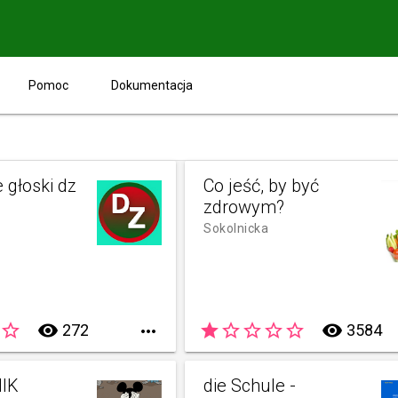
Pomoc
Dokumentacja
 głoski dz
Co jeść, by być
zdrowym?
Sokolnicka
star_border
remove_red_eye
star
star_border
star_border
star_border
star_border
remove_red_eye
272

3584
IK
die Schule -