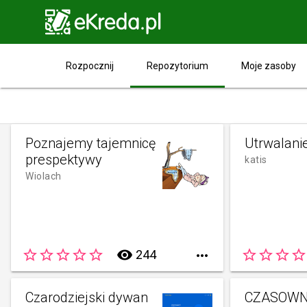

Repozytorium
Rozpocznij
Moje zasoby
Poznajemy tajemnicę
Utrwalanie
prespektywy
katis
Wiolach
star_border
star_border
star_border
star_border
star_border
remove_red_eye
star_border
star_border
star_border
star_border
244

Czarodziejski dywan
CZASOWN