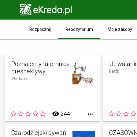

Repozytorium
Rozpocznij
Moje zasoby
Poznajemy tajemnicę
Utrwalanie
prespektywy
katis
Wiolach
star_border
star_border
star_border
star_border
star_border
remove_red_eye
star_border
star_border
star_border
star_border
244

Czarodziejski dywan
CZASOWN