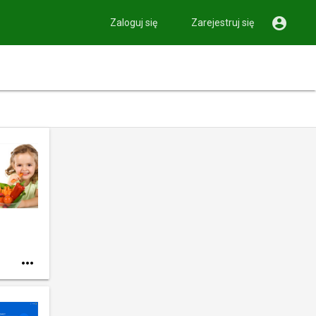

Zaloguj się
Zarejestruj się
