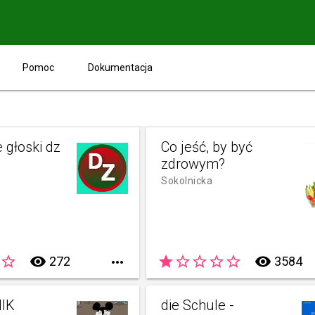
Pomoc
Dokumentacja
 głoski dz
Co jeść, by być
zdrowym?
Sokolnicka
star_border
remove_red_eye
star
star_border
star_border
star_border
star_border
remove_red_eye
272

3584
IK
die Schule -