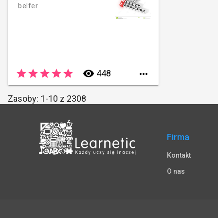
belfer
star
star
star
star
star
remove_red_eye
448

Zasoby: 1-10 z 2308
Firma
Kontakt
O nas