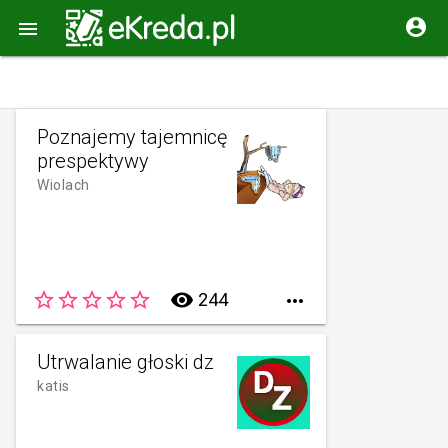


Poznajemy tajemnicę
prespektywy
Wiolach
star_border
star_border
star_border
star_border
star_border
remove_red_eye
244

Utrwalanie głoski dz
katis