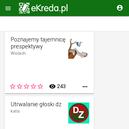


Poznajemy tajemnicę
prespektywy
Wiolach
star_border
star_border
star_border
star_border
star_border
remove_red_eye
243

Utrwalanie głoski dz
katis