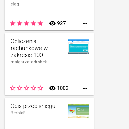
elag
star
star
star
star
star
remove_red_eye
927

Obliczenia
rachunkowe w
zakresie 100
malgorzatadrobek
star_border
star_border
star_border
star_border
star_border
remove_red_eye
1002

Opis przebiśniegu
BerblaF