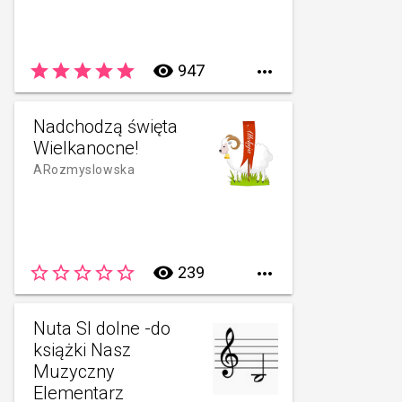
star
star
star
star
star
remove_red_eye
947

Nadchodzą święta
Wielkanocne!
ARozmyslowska
star_border
star_border
star_border
star_border
star_border
remove_red_eye
239

Nuta SI dolne -do
książki Nasz
Muzyczny
Elementarz