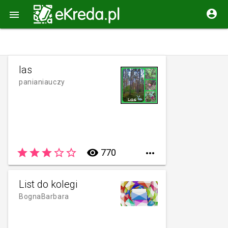


las
panianiauczy
star
star
star
star_border
star_border
remove_red_eye
770

List do kolegi
BognaBarbara