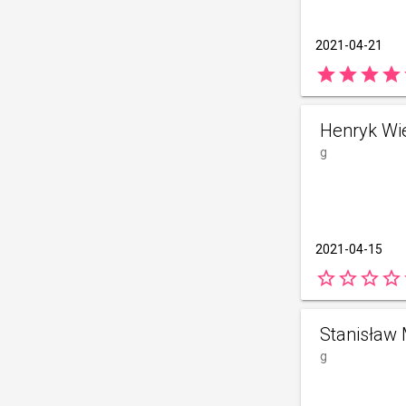
2021-04-21
star
star
star
star
Henryk Wi
g
2021-04-15
star_border
star_border
star_border
star_border
s
Stanisław
g