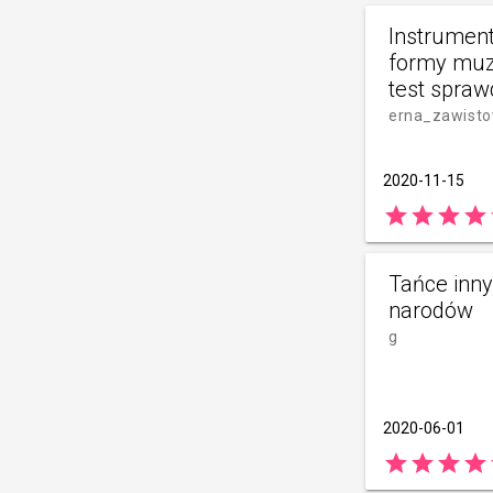
Instrumen
formy muz
test spraw
erna_zawist
2020-11-15
star
star
star
star
Tańce inn
narodów
g
2020-06-01
star
star
star
star