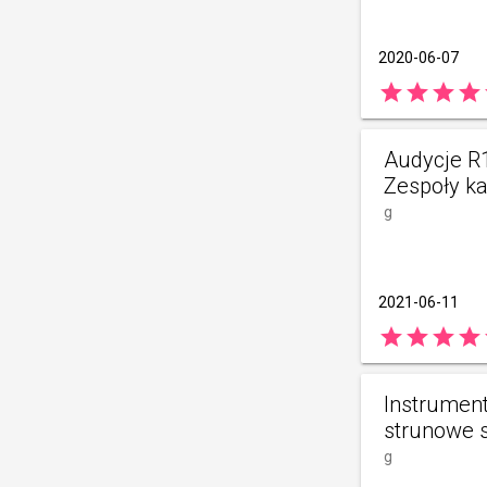
2020-06-07
star
star
star
star
Audycje R
Zespoły k
g
2021-06-11
star
star
star
star
Instrumen
strunowe 
g