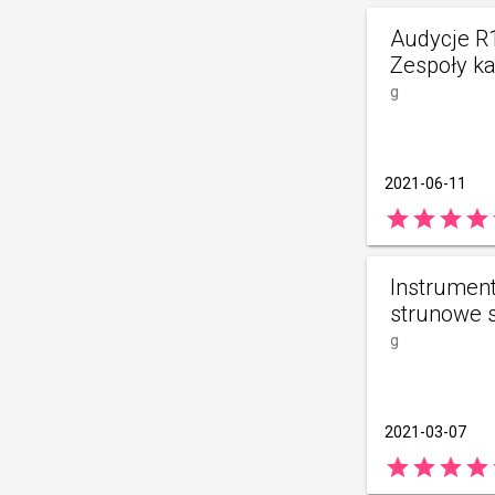
Audycje R
Zespoły k
g
2021-06-11
star
star
star
star
Instrumen
strunowe 
g
2021-03-07
star
star
star
star