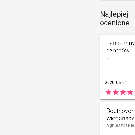
Najlepiej
ocenione
Tańce inn
narodów
g
2020-06-01
star
star
star
star
Beethoven 
wiedeńscy
AgnieszkaNie