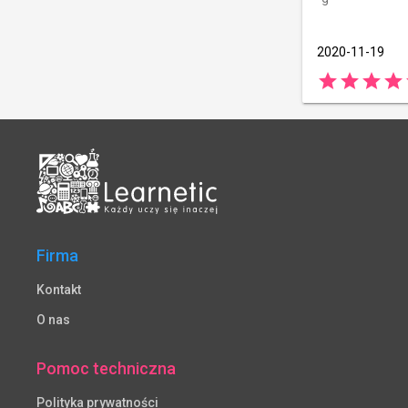
2020-11-19
star
star
star
star
Firma
Kontakt
O nas
Pomoc techniczna
Polityka prywatności