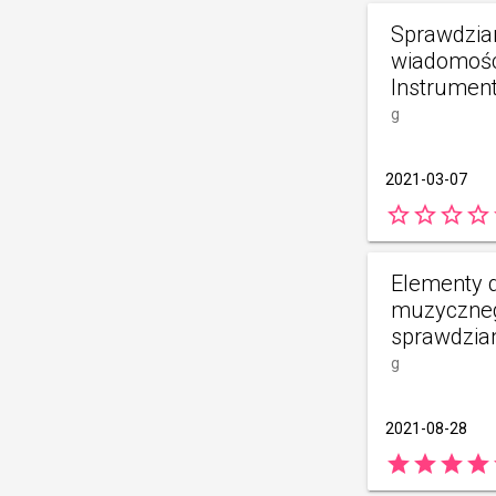
Sprawdzia
wiadomośc
Instrument
g
2021-03-07
star_border
star_border
star_border
star_border
s
Elementy d
muzyczneg
sprawdzia
g
2021-08-28
star
star
star
star