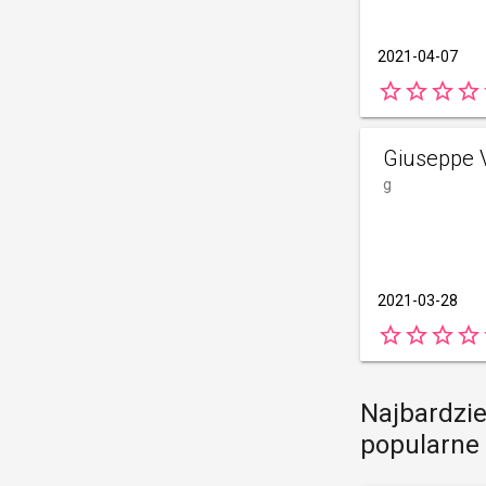
2021-04-07
star_border
star_border
star_border
star_border
s
Giuseppe 
g
2021-03-28
star_border
star_border
star_border
star_border
s
Najbardzie
popularne