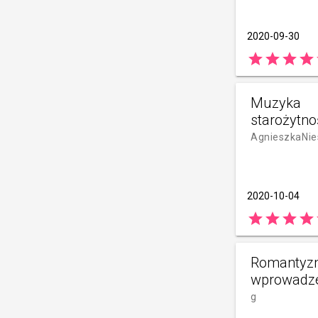
2020-09-30
star
star
star
star
Muzyka
starożytno
AgnieszkaNie
2020-10-04
star
star
star
star
Romantyz
wprowadz
g