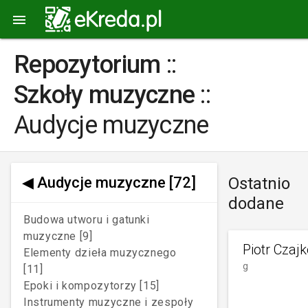

Repozytorium
::
Szkoły muzyczne
::
Audycje muzyczne
◀
Audycje muzyczne
[72]
Ostatnio
dodane
Budowa utworu i gatunki
muzyczne [9]
Piotr Czaj
Elementy dzieła muzycznego
g
[11]
Epoki i kompozytorzy [15]
Instrumenty muzyczne i zespoły