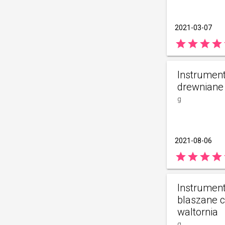
2021-03-07
star
star
star
star
Instrument
drewniane c
g
2021-08-06
star
star
star
star
Instrument
blaszane cz
waltornia
g