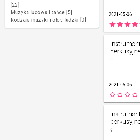
[22]
Muzyka ludowa i tańce [5]
2021-05-06
Rodzaje muzyki i głos ludzki [0]
star
star
star
star
Instrumen
perkusyjne 
g
2021-05-06
star_border
star_border
star_border
star_border
s
Instrumen
perkusyjne 
g