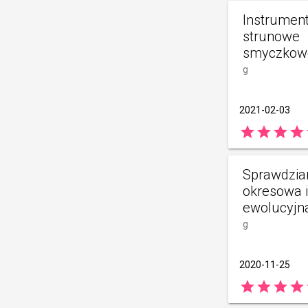
Instrumen
strunowe
smyczkow
g
2021-02-03
star
star
star
star
Sprawdzia
okresowa i
ewolucyjn
g
2020-11-25
star
star
star
star