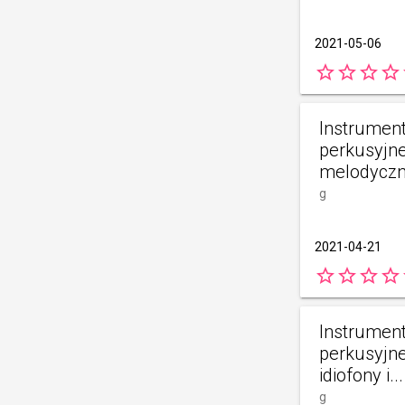
2021-05-06
star_border
star_border
star_border
star_border
s
Instrumen
perkusyjne 
melodyczne
g
2021-04-21
star_border
star_border
star_border
star_border
s
Instrumen
perkusyjne 
idiofony i...
g