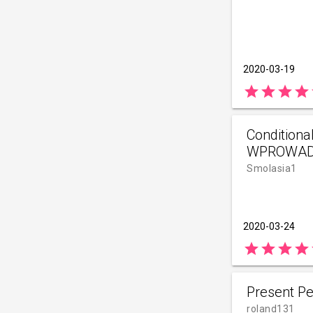
2020-03-19
star
star
star
star
Conditional
WPROWAD
Smolasia1
2020-03-24
star
star
star
star
Present Pe
roland131