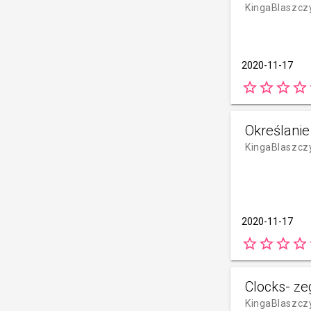
KingaBlaszcz
2020-11-17
star_border
star_border
star_border
star_border
s
Określanie
KingaBlaszcz
2020-11-17
star_border
star_border
star_border
star_border
s
Clocks- ze
KingaBlaszcz