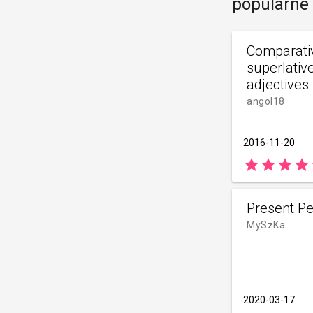
popularne
Comparati
superlative
adjectives
angol18
2016-11-20
star
star
star
star
s
Present Pe
MySzKa
2020-03-17