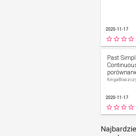
2020-11-17
star_border
star_border
star_border
star_border
s
Past Simpl
Continuou
porównani
KingaBlaszcz
2020-11-17
star_border
star_border
star_border
star_border
s
Najbardzie