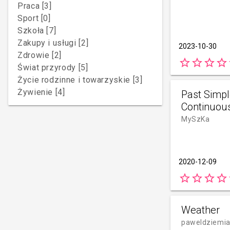
Praca [3]
Sport [0]
Szkoła [7]
Zakupy i usługi [2]
2023-10-30
Zdrowie [2]
star_border
star_border
star_border
star_border
s
Świat przyrody [5]
Życie rodzinne i towarzyskie [3]
Żywienie [4]
Past Simpl
Continuou
MySzKa
2020-12-09
star_border
star_border
star_border
star_border
s
Weather
paweldziemi