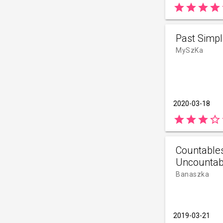
star
star
star
star
s
Past Simpl
MySzKa
2020-03-18
star
star
star
star_border
s
Countable
Uncountab
Banaszka
2019-03-21