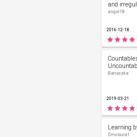
and irregul
angol18
2016-12-18
star
star
star
star
Countable
Uncountab
Banaszka
2019-03-21
star
star
star
star
Learning b
Smolasia1