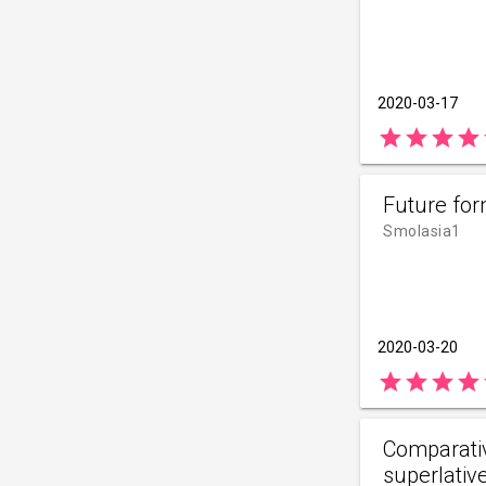
2020-03-17
star
star
star
star
Future fo
Smolasia1
2020-03-20
star
star
star
star
Comparati
superlativ