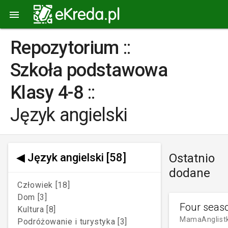

Repozytorium
::
Szkoła podstawowa
Klasy 4-8
::
Język angielski
◀
Język angielski
[58]
Ostatnio
dodane
Człowiek [18]
Dom [3]
Four seas
Kultura [8]
MamaAnglist
Podróżowanie i turystyka [3]