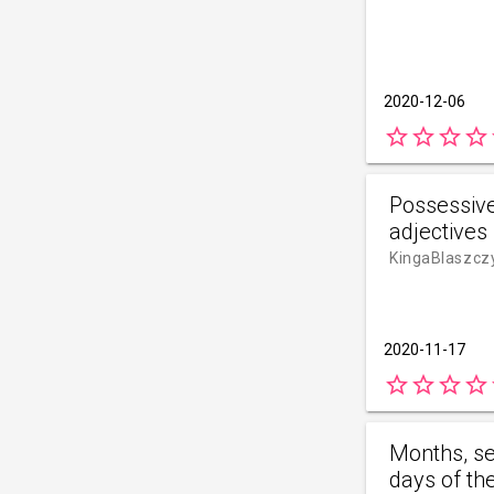
2020-12-06
star_border
star_border
star_border
star_border
s
Possessiv
adjectives
KingaBlaszcz
2020-11-17
star_border
star_border
star_border
star_border
s
Months, s
days of th