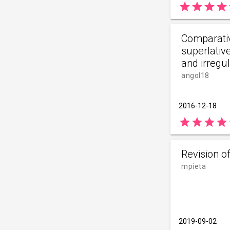
star
star
star
star
Comparati
superlativ
and irregul
angol18
2016-12-18
star
star
star
star
Revision o
mpieta
2019-09-02