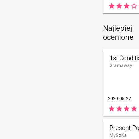
star
star
star
star_border
s
Najlepiej
ocenione
1st Conditi
Gramaway
2020-05-27
star
star
star
star
Present Pe
MySzKa