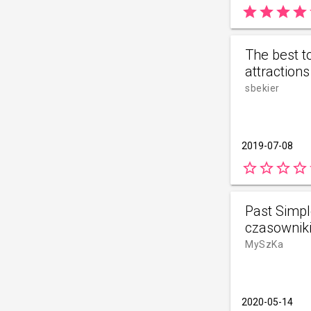
star
star
star
star
The best to
attractions
sbekier
2019-07-08
star_border
star_border
star_border
star_border
s
Past Simpl
czasowniki
MySzKa
2020-05-14