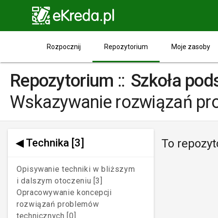

Repozytorium
Rozpocznij
Moje zasoby
Repozytorium
::
Szkoła pod
Wskazywanie rozwiązań pr
◀
Technika
[3]
To repozyt
Opisywanie techniki w bliższym
i dalszym otoczeniu [3]
Opracowywanie koncepcji
rozwiązań problemów
technicznych [0]