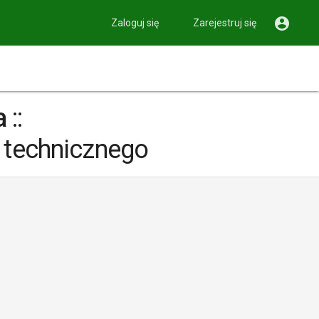

Zaloguj się
Zarejestruj się
a
::
 technicznego