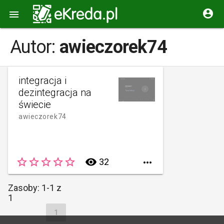


Autor:
awieczorek74
integracja i
dezintegracja na
świecie
awieczorek74
star_border
star_border
star_border
star_border
star_border
remove_red_eye
32

Zasoby: 1-1 z
1
1